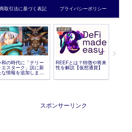
商取引法に基づく表記
プライバシーポリシー
ゲーム
仮想通貨
雑記
令和の時代に「テリー
REEFとは？特徴や将来
【保存
＝エスターク」説に新
性を解説【仮想通貨】
するた
たな情報を追加します
成する
【ドラクエタクト】
スポンサーリンク