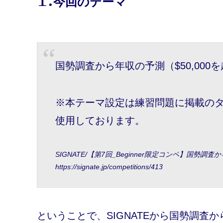
今回のテーマ
国勢調査から年収の予測（$50,000
※本テーマ設定は練習問題に掲載の
使用しております。
SIGNATE/【第7回_Beginner限定コンペ】国勢調
https://signate.jp/competitions/413
ということで、SIGNATEから国勢調