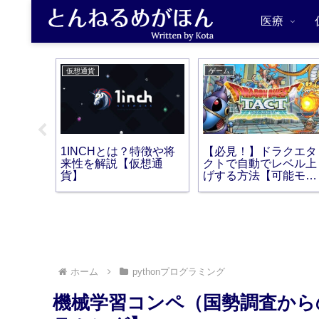
医療
仮想通貨
ゲーム
はどれ
1INCHとは？特徴や将
【必見！】ドラクエタ
には？
来性を解説【仮想通
クトで自動でレベル上
が回
貨】
げする方法【可能モン
スター一覧】
ホーム
pythonプログラミング
機械学習コンペ（国勢調査からの