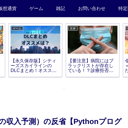
仮想通貨
ゲーム
雑記
お問い合わせ
特定
ゲーム
医療
【永久保存版】シティ
【要注意】病院にはブ
ーズスカイラインの
ラックリストが存在し
DLCまとめ！オススメ
ている！？診療拒否さ
は？
れるの？
収入予測）の反省【Pythonプログ