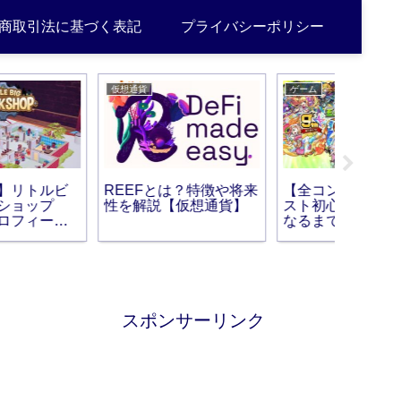
商取引法に基づく表記
プライバシーポリシー
ゲーム
ゲーム
ゲーム
【全コンテンツ】モン
【悪魔的】あつ森のカ
シティ
スト初心者が中級者に
ブで大儲けするコツ
ンって
なるまでを完全解説
【カブ攻略大全】
【PS4・
スポンサーリンク