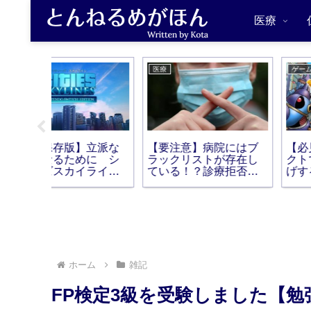
医療
ゲーム
ゲーム
にはブ
【必見！】ドラクエタ
【小学生でもわかる】
存在し
クトで自動でレベル上
あつ森で風水部屋を作
拒否さ
げする方法【可能モン
って運気アップさせる
スター一覧】
コツ
ホーム
雑記
FP検定3級を受験しました【勉