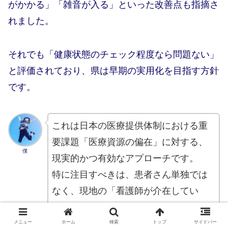
がかかる」「雑音が入る」といった改善点も指摘さ
れました。
それでも「健康状態のチェック程度なら問題ない」
と評価されており、県は早期の実用化を目指す方針
です。
これは日本の医療提供体制における重
要課題「医療資源の偏在」に対する、
僕
現実的かつ有効なアプローチです。
特に注目すべきは、患者さん単独では
なく、現地の「看護師が介在してい
る」点です。
看護師が専門的な機器の操作やバイタ
メニュー
ホーム
検索
トップ
サイドバー