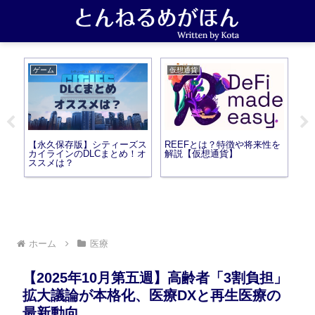
ゲーム
仮想通貨
仮
ら
【永久保存版】シティーズス
REEFとは？特徴や将来性を
1
医療
カイラインのDLCまとめ！オ
解説【仮想通貨】
解
ススメは？
ホーム
医療
【2025年10月第五週】高齢者「3割負担」
拡大議論が本格化、医療DXと再生医療の
最新動向